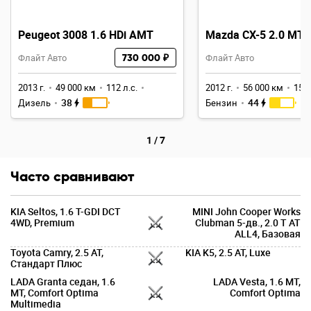
Peugeot 3008 1.6 HDi AMT
Mazda CX-5 2.0 MT
Флайт Авто
730 000 ₽
Флайт Авто
2013 г.
49 000 км
112 л.с.
2012 г.
56 000 км
150 
38
44
Дизель
Бензин
1
/
7
Часто сравнивают
KIA Seltos, 1.6 T-GDI DCT
MINI John Cooper Works
4WD, Premium
Clubman 5-дв., 2.0 T AT
ALL4, Базовая
Toyota Camry, 2.5 AT,
KIA K5, 2.5 AT, Luxe
Стандарт Плюс
LADA Granta седан, 1.6
LADA Vesta, 1.6 MT,
MT, Comfort Optima
Comfort Optima
Multimedia