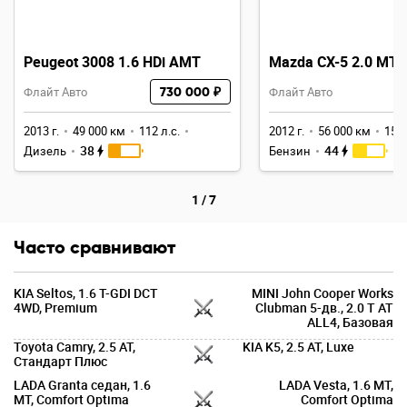
Peugeot 3008 1.6 HDi AMT
Mazda CX-5 2.0 MT
Флайт Авто
730 000 ₽
Флайт Авто
2013 г.
49 000 км
112 л.с.
2012 г.
56 000 км
150 
38
44
Дизель
Бензин
1
/
7
Часто сравнивают
KIA Seltos, 1.6 T-GDI DCT
MINI John Cooper Works
4WD, Premium
Clubman 5-дв., 2.0 T AT
ALL4, Базовая
Toyota Camry, 2.5 AT,
KIA K5, 2.5 AT, Luxe
Стандарт Плюс
LADA Granta седан, 1.6
LADA Vesta, 1.6 MT,
MT, Comfort Optima
Comfort Optima