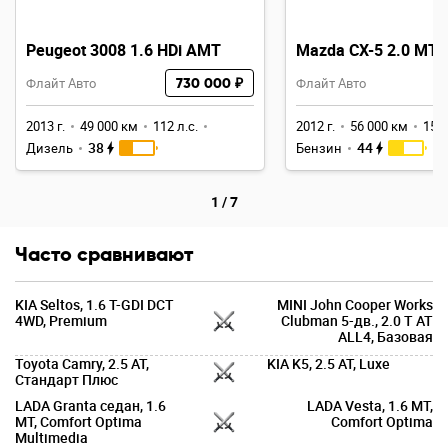
Peugeot 3008 1.6 HDi AMT
Mazda CX-5 2.0 MT
Флайт Авто
730 000 ₽
Флайт Авто
2013 г.
49 000 км
112 л.с.
2012 г.
56 000 км
150 
38
44
Дизель
Бензин
1
/
7
Часто сравнивают
KIA Seltos, 1.6 T-GDI DCT
MINI John Cooper Works
4WD, Premium
Clubman 5-дв., 2.0 T AT
ALL4, Базовая
Toyota Camry, 2.5 AT,
KIA K5, 2.5 AT, Luxe
Стандарт Плюс
LADA Granta седан, 1.6
LADA Vesta, 1.6 MT,
MT, Comfort Optima
Comfort Optima
Multimedia