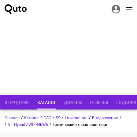
В ПРОДАЖЕ
КАТАЛОГ
ДИЛЕРЫ
ОТЗЫВЫ
ПОДБОРК
Главная
/
Каталог
/
GAC
/
S9
/
I поколение
/
Внедорожник
/
1.5 T Hybrid AWD 44kWh
/
Технические характеристики