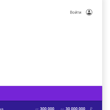
Войти
300 000
30 000 000
₽
на
от
до