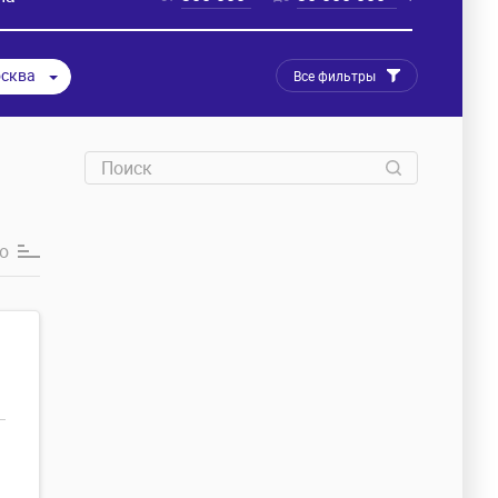
сква
Все фильтры
ю