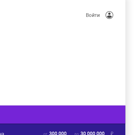
Войти
300 000
30 000 000
₽
на
от
до