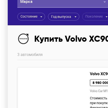
Марка
Состояние
Поколение
Год выпуска
Купить Volvo XC9
3 автомобиля
Volvo XC9
8 980 00
Volvo Car M1
Cтoимoсть 
при покупк
финансовая