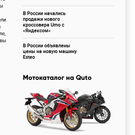
вы
В России начались
продажи нового
ли.
кроссовера Umo с
ы
«Яндексом»
ле,
 вы
В России объявлены
цены на новую машину
Esteo
Мотокаталог на Quto