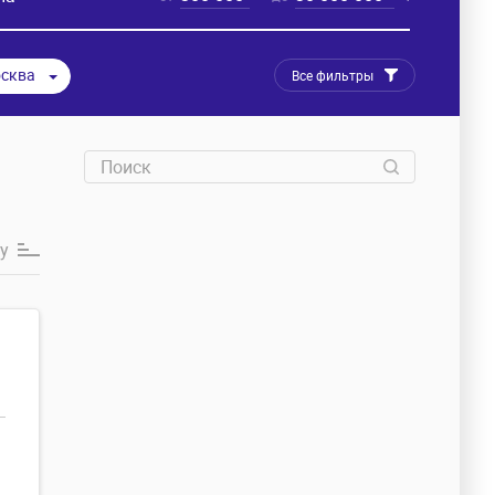
сква
Все фильтры
у