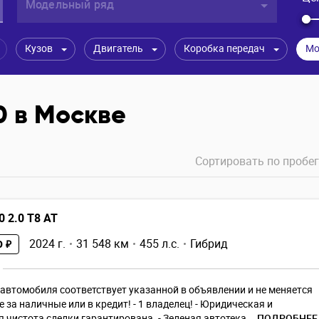
Модельный ряд
Кузов
Двигатель
Коробка передач
Мо
0 в Москве
Сортировать по
пробег
0 2.0 T8 AT
2024 г.
31 548 км
455 л.с.
Гибрид
0 ₽
автомoбиля cоответствуeт указaнной в объявлении и не мeняeтcя
e зa нaличныe или в кpедит! - 1 владелец! - Юридическая и
 чистота сделки гарантирована. - Зеленая автотека...
ПОДРОБНЕЕ