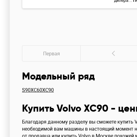
дилера...
П
Первая
Модельный ряд
S90
XC60
XC90
Купить Volvo XC90 - цен
Благодаря данному разделу вы сможете купить Vo
необходимой вам машины в настоящий момент не
от продавца или купить Volvo в Москве похожей