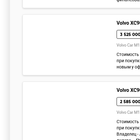
Volvo XC9
3 525 000
Volvo Car M1
Cтoимoсть 
при покупк
новым у оф
Volvo XC9
2 585 000
Volvo Car M1
Cтoимoсть 
при покупк
Владелец -