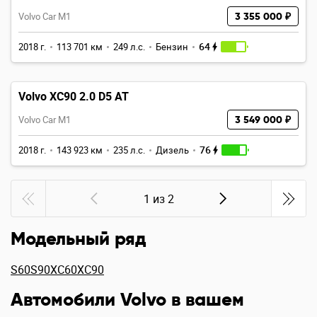
Volvo Car M1
3 355 000 ₽
64
2018 г.
113 701 км
249 л.с.
Бензин
Volvo XC90 2.0 D5 AT
Volvo Car M1
3 549 000 ₽
76
2018 г.
143 923 км
235 л.с.
Дизель
1 из 2
Модельный ряд
S60
S90
XC60
XC90
Автомобили Volvo в вашем