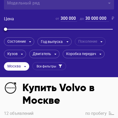
Модельный ряд
300 000
30 000 000
₽
Цена
от
до
Состояние
Поколение
Год выпуска
Кузов
Двигатель
Коробка передач
Москва
Все фильтры
Купить Volvo в
Москве
12 объявлений
по
пробегу