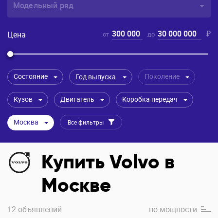
Модельный ряд
300 000
30 000 000
₽
Цена
от
до
Состояние
Поколение
Год выпуска
Кузов
Двигатель
Коробка передач
Москва
Все фильтры
Купить Volvo в
Москве
12 объявлений
по
мощности