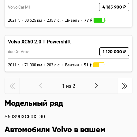
Volvo Car M1
4 165 900 ₽
77
2021 г.
88 625 км
235 л.с.
Дизель
Volvo XC60 2.0 T Powershift
Флайт Авто
1 120 000 ₽
51
2011 г.
71 000 км
203 л.с.
Бензин
1 из 2
Модельный ряд
S60
S90
XC60
XC90
Автомобили Volvo в вашем