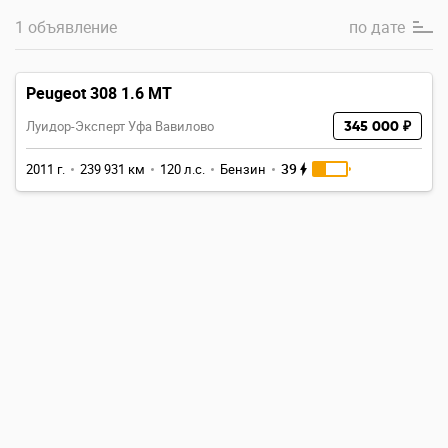
1 объявление
по
дате
Peugeot 308 1.6 MT
Луидор-Эксперт Уфа Вавилово
345 000 ₽
39
2011 г.
239 931 км
120 л.с.
Бензин