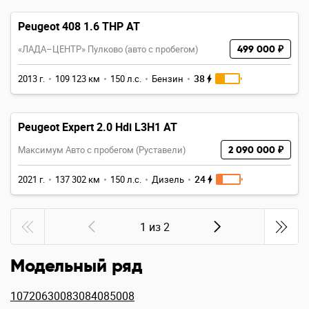
Peugeot 408 1.6 THP AT
«ЛАДА–ЦЕНТР» Пулково (авто с пробегом)
499 000 ₽
38
2013 г.
109 123 км
150 л.с.
Бензин
Peugeot Expert 2.0 Hdi L3H1 AT
Максимум Авто с пробегом (Руставели)
2 090 000 ₽
24
2021 г.
137 302 км
150 л.с.
Дизель
1 из 2
Модельный ряд
107
206
3008
308
408
5008