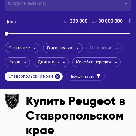
Модельный ряд
300 000
30 000 000
₽
Цена
от
до
Состояние
Поколение
Год выпуска
Кузов
Двигатель
Коробка передач
Ставропольский край
Все фильтры
Купить Peugeot в
Ставропольском
крае