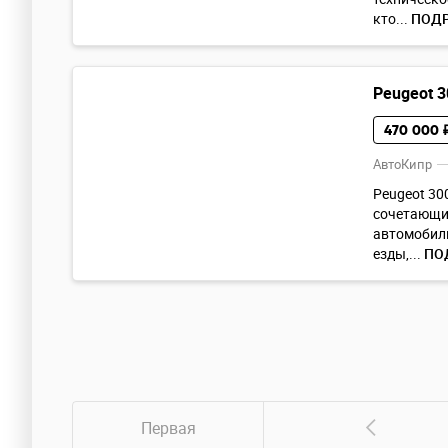
кто...
ПОД
Peugeot 3
470 000 
АвтоКипр
Peugeot 30
сочетающий
автомобиль
езды,...
ПО
Первая