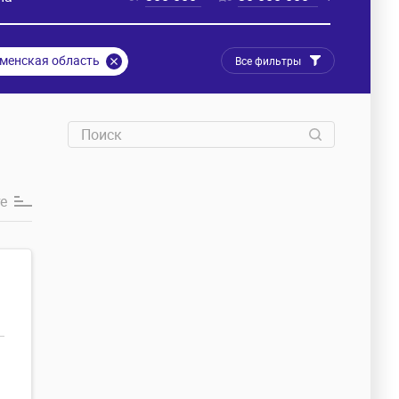
менская область
Все фильтры
е