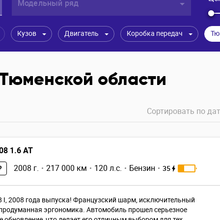
Модельный ряд
Кузов
Двигатель
Коробка передач
Тю
 Тюменской области
Сортировать по
дат
08 1.6 AT
2008 г.
217 000 км
120 л.с.
Бензин
35
₽
8 I, 2008 года выпуска! Французский шарм, исключительный
продуманная эргономика. Автомобиль прошел серьезное
е обновление, что делает его отличным выбором для тех,