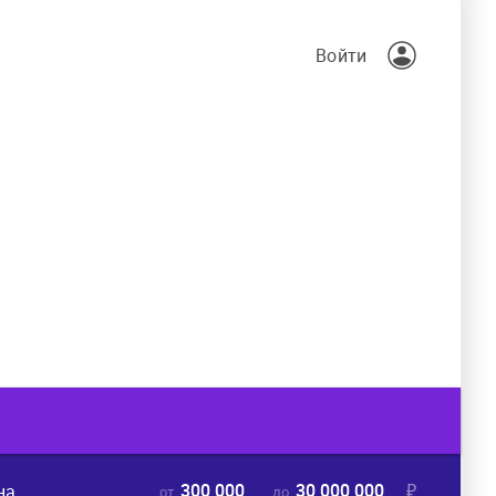
Войти
300 000
30 000 000
₽
на
от
до