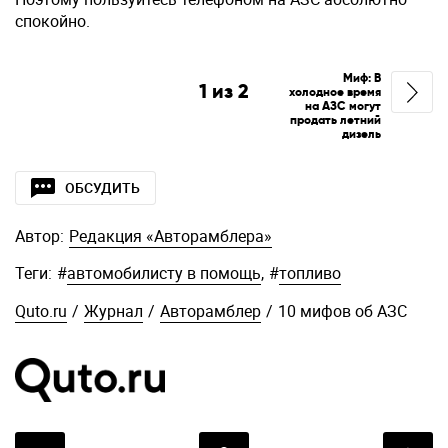
спокойно.
Миф: В
1
из
2
холодное время
на АЗС могут
продать летний
дизель
ОБСУДИТЬ
Автор:
Редакция «Авторамблера»
Теги:
#
автомобилисту в помощь
,
#
топливо
Quto.ru
/
Журнал
/
Авторамблер
/
10 мифов об АЗС