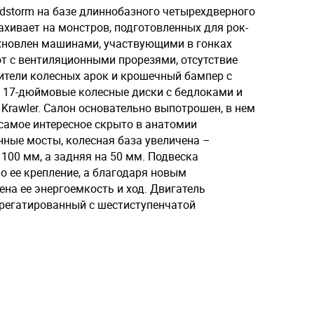
storm на базе длиннобазного четырехдверного
ахивает на монстров, подготовленных для рок-
охновлен машинами, участвующими в гонках
от с вентиляционными прорезями, отсутствие
ители колесных арок и крошечный бампер с
е 17-дюймовые колесные диски с бедлоками и
Krawler. Салон основательно выпотрошен, в нем
 самое интересное скрыто в анатомии
ные мосты, колесная база увеличена –
 100 мм, а задняя на 50 мм. Подвеска
но ее крепление, а благодаря новым
на ее энергоемкость и ход. Двигатель
грегатированный с шестиступенчатой