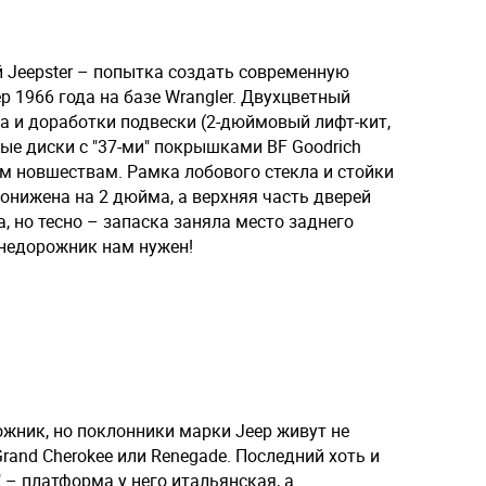
 Jeepster – попытка создать современную
 1966 года на базе Wrangler. Двухцветный
а и доработки подвески (2-дюймовый лифт-кит,
ые диски с "37-ми" покрышками BF Goodrich
м новшествам. Рамка лобового стекла и стойки
понижена на 2 дюйма, а верхняя часть дверей
, но тесно – запаска заняла место заднего
внедорожник нам нужен!
ожник, но поклонники марки Jeep живут не
Grand Cherokee или Renegade. Последний хоть и
 – платформа у него итальянская, а