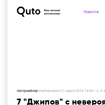
Новости
Авторамблер
Опубликовано
21 марта 2018, 14:04
a
A
7 "Джипов" c невер