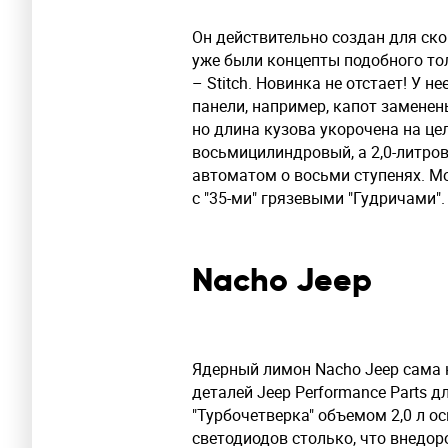
Он действительно создан для ско
уже были концепты подобного толк
– Stitch. Новинка не отстает! У н
панели, например, капот заменен
но длина кузова укорочена на це
восьмицилиндровый, а 2,0-литров
автоматом о восьми ступенях. М
с "35-ми" грязевыми "Гудричами".
Nacho Jeep
Ядерный лимон Nacho Jeep сама
деталей Jeep Performance Parts д
"Турбочетверка" объемом 2,0 л о
светодиодов столько, что внедо