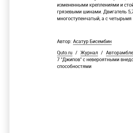
измененными креплениями и стой
грязевыми шинами. Двигатель 5,7
многоступенчатый, а с четырьмя
Автор:
Асатур Бисембин
Quto.ru
/
Журнал
/
Авторамбл
7 "Джипов" c невероятными вне
способностями