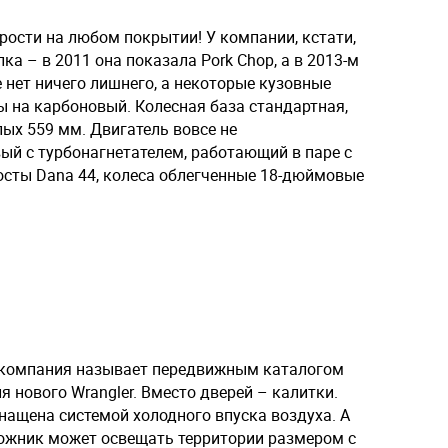
рости на любом покрытии! У компании, кстати,
а – в 2011 она показала Pork Chop, а в 2013-м
ее нет ничего лишнего, а некоторые кузовные
ы на карбоновый. Колесная база стандартная,
лых 559 мм. Двигатель вовсе не
ый с турбонагнетателем, работающий в паре с
осты Dana 44, колеса облегченные 18-дюймовые
 компания называет передвижным каталогом
ля нового Wrangler. Вместо дверей – калитки.
снащена системой холодного впуска воздуха. А
рожник может освещать территории размером с