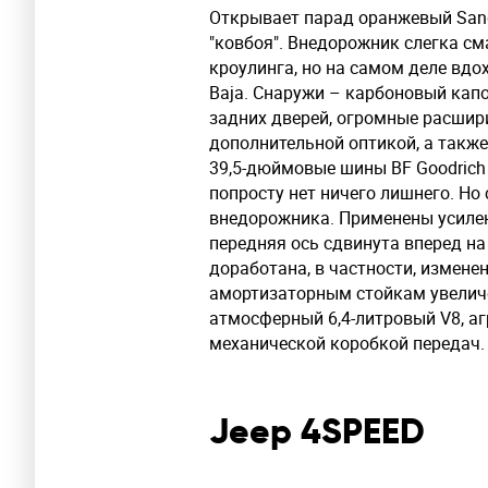
Открывает парад оранжевый Sand
"ковбоя". Внедорожник слегка см
кроулинга, но на самом деле вд
Baja. Снаружи – карбоновый кап
задних дверей, огромные расшир
дополнительной оптикой, а такж
39,5-дюймовые шины BF Goodrich 
попросту нет ничего лишнего. Но
внедорожника. Применены усилен
передняя ось сдвинута вперед на
доработана, в частности, измене
амортизаторным стойкам увеличе
атмосферный 6,4-литровый V8, а
механической коробкой передач.
Jeep 4SPEED