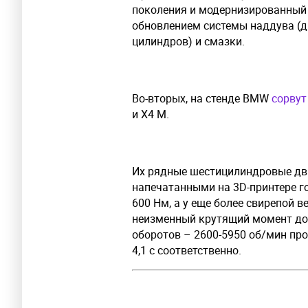
поколения и модернизированный 4
обновлением системы наддува (д
цилиндров) и смазки.
Во-вторых, на стенде BMW
сорвут
и X4 M.
Их рядные шестицилиндровые дви
напечатанными на 3D-принтере го
600 Нм, а у еще более свирепой ве
неизменный крутящий момент до
оборотов – 2600-5950 об/мин прот
4,1 с соответственно.