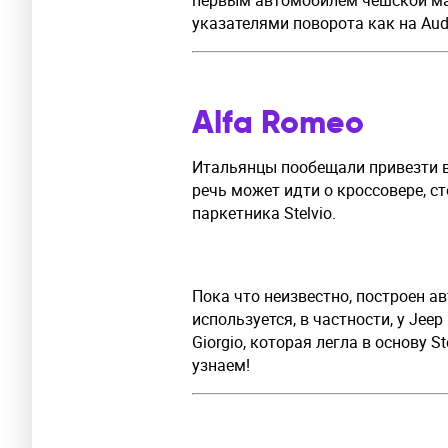
первым автомобилем чешской ма
указателями поворота как на Aud
Alfa Romeo
Итальянцы пообещали привезти в
речь может идти о кроссовере, с
паркетника Stelvio.
Пока что неизвестно, построен а
используется, в частности, у Je
Giorgio, которая легла в основу S
узнаем!