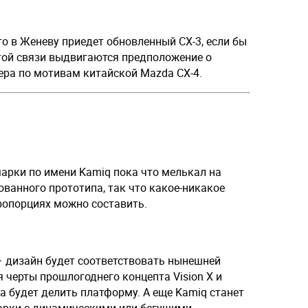
о в Женеву приедет обновленный CX-3, если бы
этой связи выдвигаются предположение о
ера по мотивам китайской Mazda CX-4.
рки по имени Kamiq пока что мелькал на
ванного прототипа, так что какое-никакое
пропорциях можно составить.
– дизайн будет соответствовать нынешней
я черты прошлогоднего концепта Vision X и
da будет делить платформу. А еще Kamiq станет