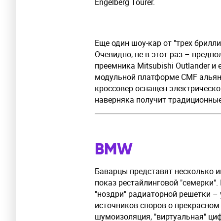
Engelberg Tourer.
Еще один шоу-кар от "трех брилл
Очевидно, не в этот раз – предп
преемника Mitsubishi Outlander и
модульной платформе CMF альян
кроссовер оснащен электрическо
наверняка получит традиционны
BMW
Баварцы представят несколько ин
показ рестайлинговой "семерки".
"ноздри" радиаторной решетки –
источников споров о прекрасном
шумоизоляция, "виртуальная" циф