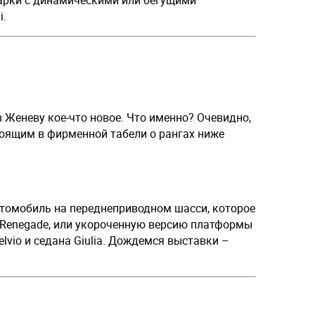
рки с динамическими или бегущими
i.
 Женеву кое-что новое. Что именно? Очевидно,
тоящим в фирменной табели о рангах ниже
втомобиль на переднеприводном шасси, которое
ep Renegade, или укороченную версию платформы
telvio и седана Giulia. Дождемся выставки –