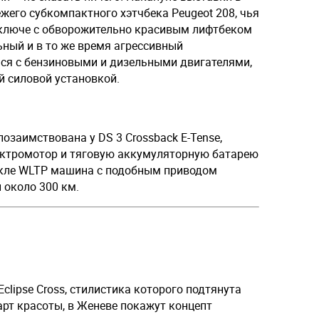
ежего субкомпактного хэтчбека Peugeot 208, чья
 ключе с обворожительно красивым лифтбеком
ьный и в то же время агрессивный
ся с бензиновыми и дизельными двигателями,
й силовой установкой.
заимствована у DS 3 Crossback E-Tense,
ектромотор и тяговую аккумуляторную батарею
икле WLTP машина с подобным приводом
 около 300 км.
clipse Cross, стилистика которого подтянута
рт красоты, в Женеве покажут концепт