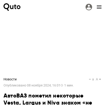
Новости
a
A
Опубликовано
08 ноября 2024, 16:01
1
мин.
АвтоВАЗ пометил некоторые
Vesta, Largus и Niva знаком «не