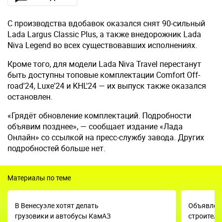
С производства вдобавок оказался снят 90-сильный
Lada Largus Classic Plus, а также внедорожник Lada
Niva Legend во всех существовавших исполнениях.
Кроме того, для модели Lada Niva Travel перестанут
быть доступны топовые комплектации Comfort Off-
road'24, Luxe'24 и KHL'24 — их выпуск также оказался
остановлен.
«Грядёт обновление комплектаций. Подробности
объявим позднее», — сообщает издание «Лада
Онлайн» со ссылкой на пресс-службу завода. Других
подробностей больше нет.
Материалы по теме
В Венесуэле хотят делать
Объявлено
грузовики и автобусы КамАЗ
строитель