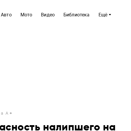
Авто
Мото
Видео
Библиотека
Ещё
a
A
асность налипшего на