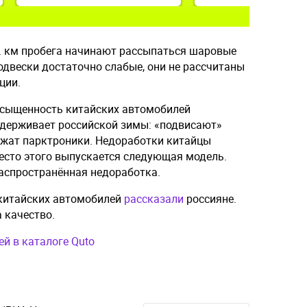
с. км пробега начинают рассыпаться шаровые
одвески достаточно слабые, они не рассчитаны
ции.
асыщенность китайских автомобилей
ыдерживает российской зимы: «подвисают»
изжат парктроники. Недоработки китайцы
есто этого выпускается следующая модель.
распространённая недоработка.
 китайских автомобилей
рассказали
россияне.
а качество.
й в каталоге Quto