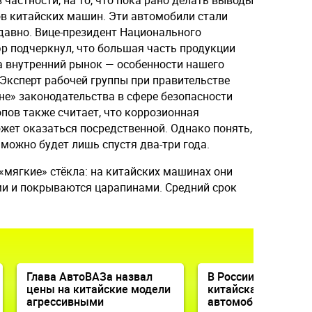
 частности, на то, что пока рано делать выводы
ов китайских машин. Эти автомобили стали
давно. Вице-президент Национального
р подчеркнул, что большая часть продукции
а внутренний рынок — особенности нашего
Эксперт рабочей группы при правительстве
не» законодательства в сфере безопасности
ов также считает, что коррозионная
жет оказаться посредственной. Однако понять,
 можно будет лишь спустя два-три года.
«мягкие» стёкла: на китайских машинах они
и и покрываются царапинами. Средний срок
Глава АвтоВАЗа назвал
В России появится 
цены на китайские модели
китайская марка
агрессивными
автомобилей