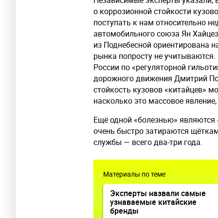
Независимые эксперты указали, в
о коррозионной стойкости кузов
поступать к нам относительно не
автомобильного союза Ян Хайцеэ
из Поднебесной ориентирована н
рынка попросту не учитываются. 
России по «регуляторной гильоти
дорожного движения Дмитрий Поп
стойкость кузовов «китайцев» мо
насколько это массовое явление,
Ещё одной «болезнью» являются 
очень быстро затираются щёткам
службы — всего два-три года.
Материалы по теме
Эксперты назвали самые
узнаваемые китайские
бренды