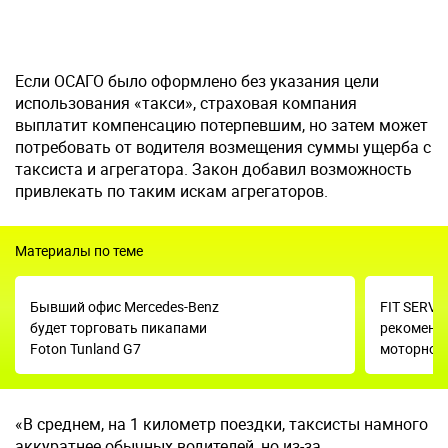
Если ОСАГО было оформлено без указания цели
использования «такси», страховая компания
выплатит компенсацию потерпевшим, но затем может
потребовать от водителя возмещения суммы ущерба с
таксиста и агрегатора. Закон добавил возможность
привлекать по таким искам агрегаторов.
Материалы по теме
Бывший офис Mercedes-Benz
FIT SERVI
будет торговать пикапами
рекоменд
Foton Tunland G7
моторног
«В среднем, на 1 километр поездки, таксисты намного
аккуратнее обычных водителей, но из-за