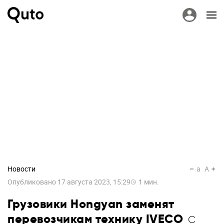
Новости
a
A
Опубликовано
17 августа 2023, 15:29
1
мин.
Грузовики Hongyan заменят
перевозчикам технику IVECO
C