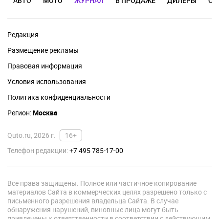
АВТО
МОТО
ЖУРНАЛ
В ПРОДАЖЕ
ДИЛЕРЫ
ОТ
Редакция
Размещение рекламы
Правовая информация
Условия использования
Политика конфиденциальности
Регион:
Москва
Quto.ru, 2026 г.
16+
Телефон редакции:
+7 495 785-17-00
Все права защищены. Полное или частичное копирование
материалов Сайта в коммерческих целях разрешено только с
письменного разрешения владельца Сайта. В случае
обнаружения нарушений, виновные лица могут быть
привлечены к ответственности в соответствии с действующим