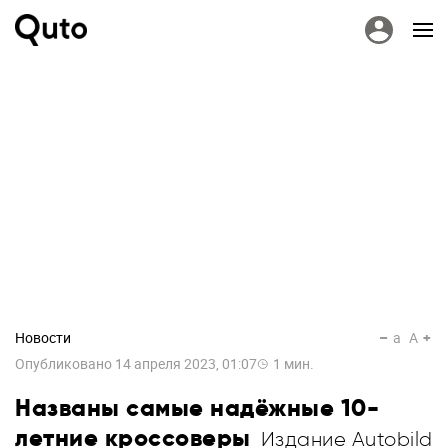
Новости
a
A
Опубликовано
14 апреля 2023, 01:07
1
мин.
Названы самые надёжные 10-
летние кроссоверы
Издание Autobild