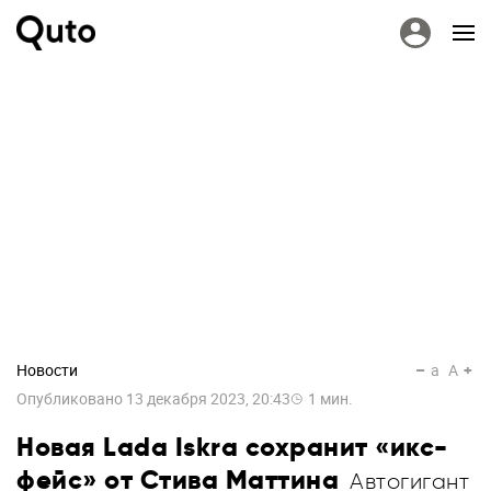
Новости
a
A
Опубликовано
13 декабря 2023, 20:43
1
мин.
Новая Lada Iskra сохранит «икс-
фейс» от Стива Маттина
Автогигант