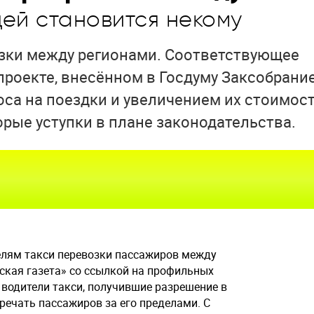
дей становится некому
озки между регионами. Соответствующее
роекте, внесённом в Госдуму Заксобрани
оса на поездки и увеличением их стоимос
орые уступки в плане законодательства.
елям такси перевозки пассажиров между
кая газета» со ссылкой на профильных
 водители такси, получившие разрешение в
тречать пассажиров за его пределами. С