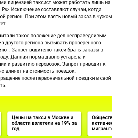
ми лицензией таксист может работать лишь на
 РФ. Исключение составляют случаи, когда
ой регион. При этом взять новый заказ в чужом
ет.
читали такое положение дел несправедливым.
из другого региона вызывать проверенного
яют. Запрет водителю такси брать заказы в
году. Данная норма давно устарела и
ии и развитию перевозок. Запрет приводит к
о влияет на стоимость поездок.
ращение после первоначальной поездки в свой
ть.
Цены на такси в Москве и
Общественники пр
области взлетели на 19% за
активнее брать в т
год
мигрантов