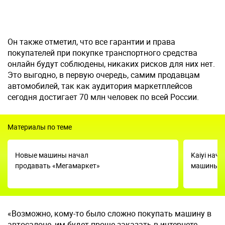
Он также отметил, что все гарантии и права
покупателей при покупке транспортного средства
онлайн будут соблюдены, никаких рисков для них нет.
Это выгодно, в первую очередь, самим продавцам
автомобилей, так как аудитория маркетплейсов
сегодня достигает 70 млн человек по всей России.
Материалы по теме
Новые машины начал
Kaiyi нач
продавать «Мегамаркет»
машины н
«Возможно, кому-то было сложно покупать машину в
автосалоне, им будет проще заказать в интернете.