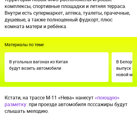
комплексы, спортивные площадки и летняя терраса.
Внутри есть супермаркет, аптека, туалеты, прачечные,
душевые, а также полноценный фудкорт, плюс
комната матери и ребёнка.
Материалы по теме
В угольных вагонах из Китая
В Белорус
будут возить автомобили
выпуск ф
новой ма
Кстати, на трассе М-11 «Нева» нанесут
«поющую»
разметку
: при проезде автомобиля псссажиры будут
слышать мелодию.