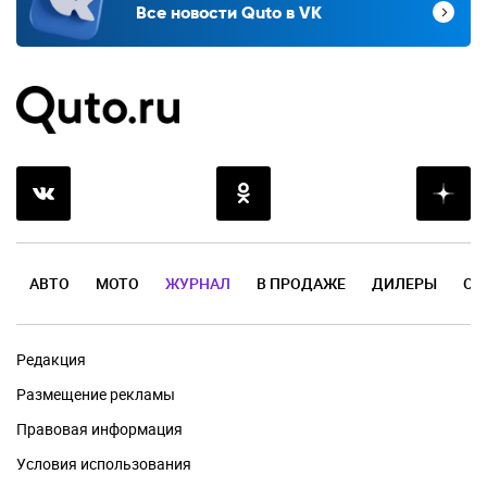
Все новости Quto в VK
АВТО
МОТО
ЖУРНАЛ
В ПРОДАЖЕ
ДИЛЕРЫ
ОТ
Редакция
Размещение рекламы
Правовая информация
Условия использования