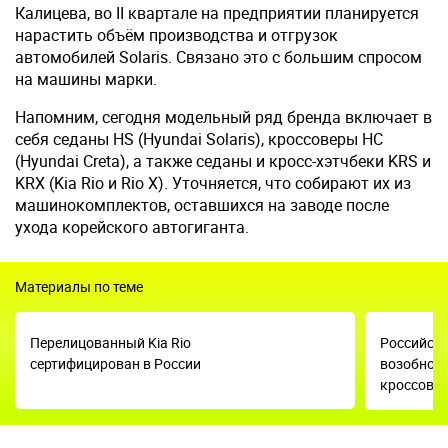
Калицева, во II квартале на предприятии планируется
нарастить объём производства и отгрузок
автомобилей Solaris. Связано это с большим спросом
на машины марки.
Напомним, сегодня модельный ряд бренда включает в
себя седаны HS (Hyundai Solaris), кроссоверы HC
(Hyundai Creta), а также седаны и кросс-хэтчбеки KRS и
KRX (Kia Rio и Rio X). Уточняется, что собирают их из
машинокомплектов, оставшихся на заводе после
ухода корейского автогиганта.
Материалы по теме
Перелицованный Kia Rio
Российск
сертифицирован в России
возобнов
кроссовер