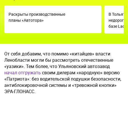
Раскрыты производственные
В Тольятт
планы «Автотора»
недорогую
базе Lada
От себя добавим, что помимо «китайцев» власти
Ленобласти могли бы рассмотреть отечественные
«уазики». Тем более, что Ульяновский автозавод
начал отгружать
своим дилерам «народную» версию
«Патриота»: без водительской подушки безопасности,
антиблокировочной системы и «тревожной кнопки»
ЭРА-ГЛОНАСС.