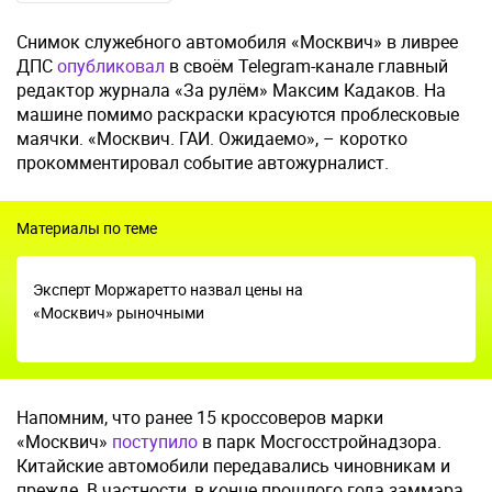
Снимок служебного автомобиля «Москвич» в ливрее
ДПС
опубликовал
в своём Telegram-канале главный
редактор журнала «За рулём» Максим Кадаков. На
машине помимо раскраски красуются проблесковые
маячки. «Москвич. ГАИ. Ожидаемо», – коротко
прокомментировал событие автожурналист.
Материалы по теме
Эксперт Моржаретто назвал цены на
«Москвич» рыночными
Напомним, что ранее 15 кроссоверов марки
«Москвич»
поступило
в парк Мосгосстройнадзора.
Китайские автомобили передавались чиновникам и
прежде. В частности, в конце прошлого года заммэра