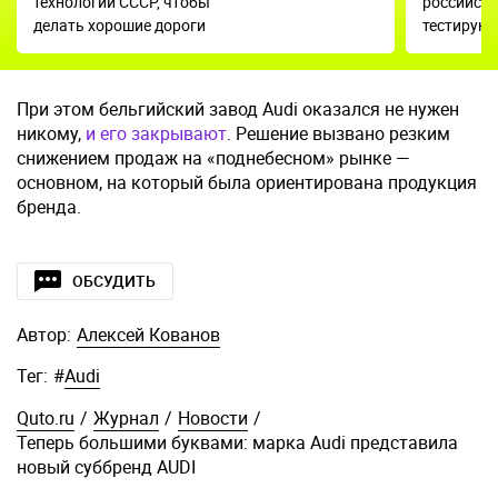
технологии СССР, чтобы
российски
делать хорошие дороги
тестируют
При этом бельгийский завод Audi оказался не нужен
никому,
и его закрывают
. Решение вызвано резким
снижением продаж на «поднебесном» рынке —
основном, на который была ориентирована продукция
бренда.
ОБСУДИТЬ
Автор:
Алексей Кованов
Тег:
#
Audi
Quto.ru
/
Журнал
/
Новости
/
Теперь большими буквами: марка Audi представила
новый суббренд AUDI