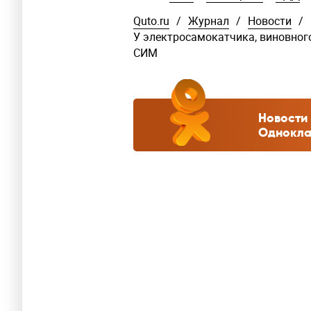
Quto.ru
/
Журнал
/
Новости
/
У электросамокатчика, виновног
СИМ
Новости 
Однокла