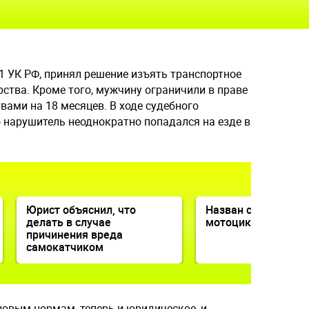
.1 УК РФ, принял решение изъять транспортное
рства. Кроме того, мужчину ограничили в праве
ами на 18 месяцев. В ходе судебного
 нарушитель неоднократно попадался на езде в
Юрист объяснил, что
Назван самый поп
делать в случае
мотоцикл у россия
причинения вреда
самокатчиком
 новым нормам, теперь и юридическое, и