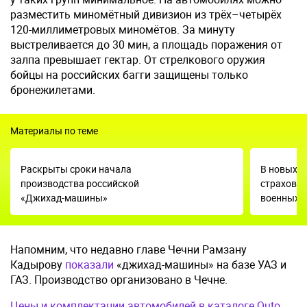
разместить миномётный дивизион из трёх–четырёх
120-миллиметровых миномётов. За минуту
выстреливается до 30 мин, а площадь поражения от
залпа превышает гектар. От стрелкового оружия
бойцы на российских багги защищены только
бронежилетами.
Материалы по теме
Раскрыты сроки начала
В новых р
производства российской
страхован
«Джихад-машины»
военных 
Напомним, что недавно главе Чечни Рамзану
Кадырову
показали
«джихад-машины» на базе УАЗ и
ГАЗ. Производство организовано в Чечне.
Цены и комплектации автомобилей в каталоге Quto