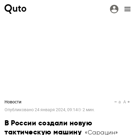
Новости
a
A
Опубликовано
24 января 2024, 09:14
2
мин.
В России создали новую
тактическую машину
«Сарацин»