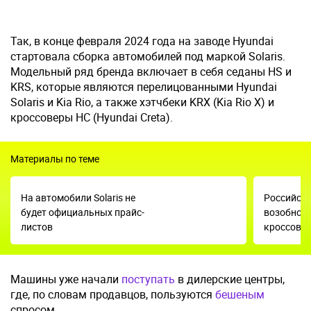
Так, в конце февраля 2024 года на заводе Hyundai
стартовала сборка автомобилей под маркой Solaris.
Модельный ряд бренда включает в себя седаны HS и
KRS, которые являются перелицованными Hyundai
Solaris и Kia Rio, а также хэтчбеки KRX (Kia Rio X) и
кроссоверы HC (Hyundai Creta).
Материалы по теме
На автомобили Solaris не
Российск
будет официальных прайс-
возобнов
листов
кроссовер
Машины уже начали
поступать
в дилерские центры,
где, по словам продавцов, пользуются
бешеным
спросом.