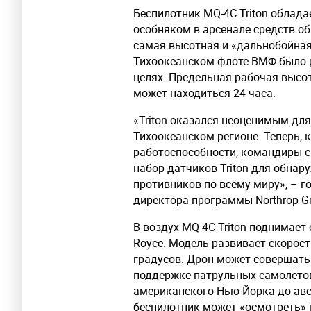
Беспилотник MQ-4C Triton облад
особняком в арсенале средств о
самая высотная и «дальнобойная
Тихоокеанском флоте ВМФ было р
целях. Предельная рабочая высот
может находиться 24 часа.
«Triton оказался неоценимым для
Тихоокеанском регионе. Теперь, 
работоспособности, командиры с
набор датчиков Triton для обна
противников по всему миру», – г
директора программы Northrop Gr
В воздух MQ-4C Triton поднимает
Royce. Модель развивает скорост
градусов. Дрон может совершать
поддержке патрульных самолётов
американского Нью-Йорка до авс
беспилотник может «осмотреть»