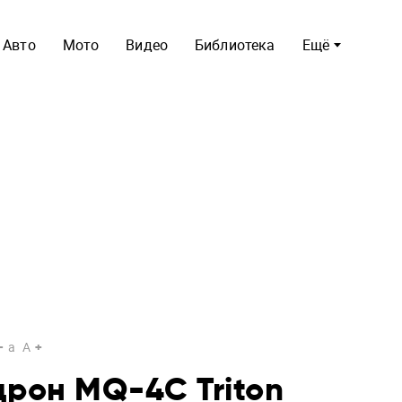
Авто
Мото
Видео
Библиотека
Ещё
a
A
рон MQ-4C Triton