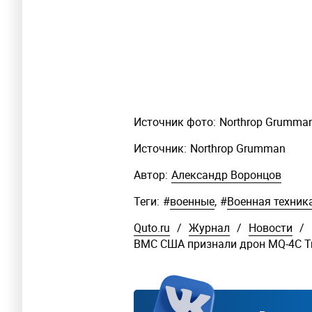
Источник фото:
Northrop Grumma
Источник:
Northrop Grumman
Автор:
Александр Воронцов
Теги:
#
военные
,
#
Военная техник
Quto.ru
/
Журнал
/
Новости
/
ВМС США признали дрон MQ-4C Tr