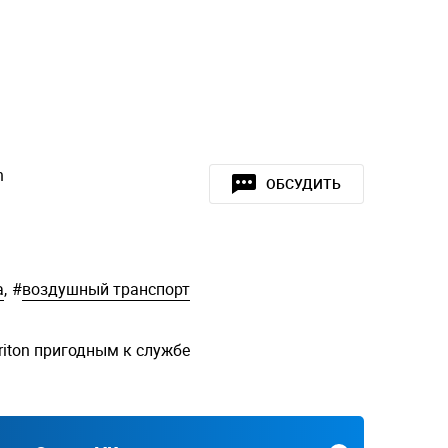
n
ОБСУДИТЬ
а
,
#
воздушный транспорт
iton пригодным к службе