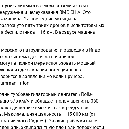
ает уникальными возможностями и стоит
бнаружения и целеуказания ВМС США. Это
» машина. За последние месяцы на
азвёрнуто пять таких дронов в испытательных
а беспилотника – 16 км. В воздухе машина
 морского патрулирования и разведки в Индо-
когда система достигла начальной
могут в полной мере использовать мощный
ружения и сдерживания потенциальных
оворится в заявлении Ро Коли Брунера,
umman Triton.
 один турбовентиляторный двигатель Rolls-
ь до 575 км/ч и обладает полем зрения в 360
 как единичные вылеты, так и рейды при
. Максимальная дальность – 15 000 км (от
тралийского Сиднея). За один рабочий вылет
 площадь, эквивалентную площади поверхности