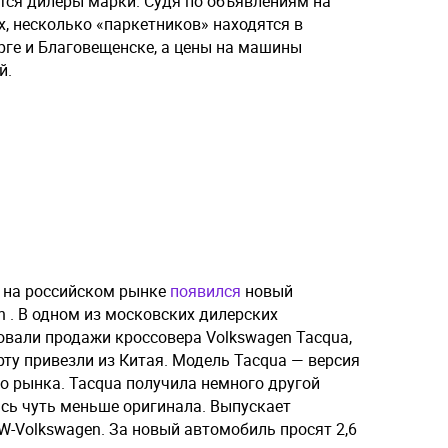
ся дилеры марки. Судя по объявлениям на
, несколько «паркетников» находятся в
рге и Благовещенске, а цены на машины
й.
 на российском рынке
появился
новый
 . В одном из московских дилерских
овали продажи кроссовера Volkswagen Tacqua,
ту привезли из Китая. Модель Tacqua — версия
го рынка. Tacqua получила немного другой
ась чуть меньше оригинала. Выпускает
W-Volkswagen. За новый автомобиль просят 2,6