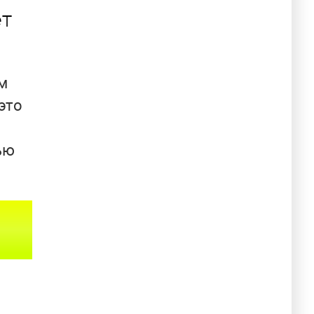
т
м
это
ью