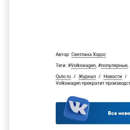
Автор:
Светлана Ходос
Теги:
#
Volkswagen
,
#
популярные
,
Quto.ru
/
Журнал
/
Новости
/
Volkswagen прекратит производст
Все ново