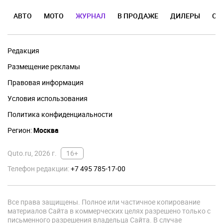
АВТО
МОТО
ЖУРНАЛ
В ПРОДАЖЕ
ДИЛЕРЫ
ОТ
Редакция
Размещение рекламы
Правовая информация
Условия использования
Политика конфиденциальности
Регион:
Москва
Quto.ru, 2026 г.
16+
Телефон редакции:
+7 495 785-17-00
Все права защищены. Полное или частичное копирование
материалов Сайта в коммерческих целях разрешено только с
письменного разрешения владельца Сайта. В случае