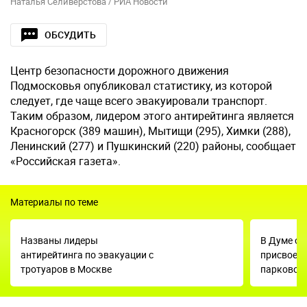
Наталья Селиверстова / РИА Новости
ОБСУДИТЬ
Центр безопасности дорожного движения
Подмосковья опубликовал статистику, из которой
следует, где чаще всего эвакуировали транспорт.
Таким образом, лидером этого антирейтинга является
Красногорск (389 машин), Мытищи (295), Химки (288),
Ленинский (277) и Пушкинский (220) районы, сообщает
«Российская газета».
Материалы по теме
Названы лидеры
В Думе от
антирейтинга по эвакуации с
присвоенн
тротуаров в Москве
парковок 