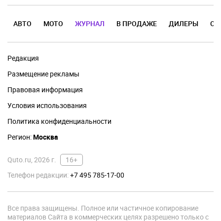
АВТО
МОТО
ЖУРНАЛ
В ПРОДАЖЕ
ДИЛЕРЫ
ОТ
Редакция
Размещение рекламы
Правовая информация
Условия использования
Политика конфиденциальности
Регион:
Москва
Quto.ru, 2026 г.
16+
Телефон редакции:
+7 495 785-17-00
Все права защищены. Полное или частичное копирование
материалов Сайта в коммерческих целях разрешено только с