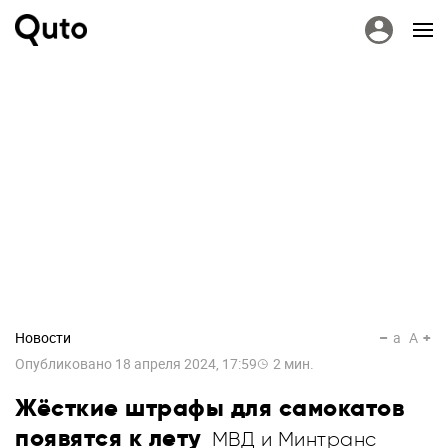
Новости
a
A
Опубликовано
18 апреля 2024, 17:59
2
мин.
Жёсткие штрафы для самокатов
появятся к лету
МВД и Минтранс