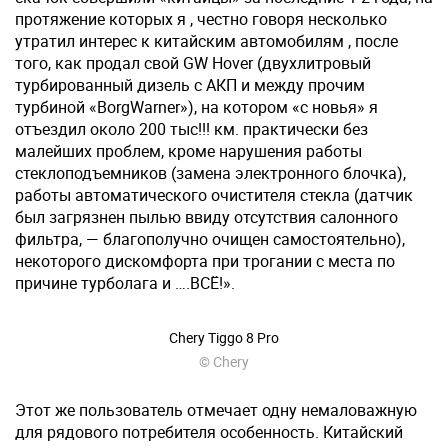
протяжение которых я , честно говоря несколько
утратил интерес к китайским автомобилям , после
того, как продал свой GW Hover (двухлитровый
турбированный дизель с АКП и между прочим
турбиной «BorgWarner»), на котором «с новья» я
отъездил около 200 тыс!!! км. практически без
малейших проблем, кроме нарушения работы
стеклоподъемников (замена электронного блочка),
работы автоматического очистителя стекла (датчик
был загрязнен пылью ввиду отсутствия салонного
фильтра, — благополучно очищен самостоятельно),
некоторого дискомфорта при трогании с места по
причине турболага и ….ВСЁ!».
Chery Tiggo 8 Pro
© Chery
Этот же пользователь отмечает одну немаловажную
для рядового потребителя особенность. Китайский