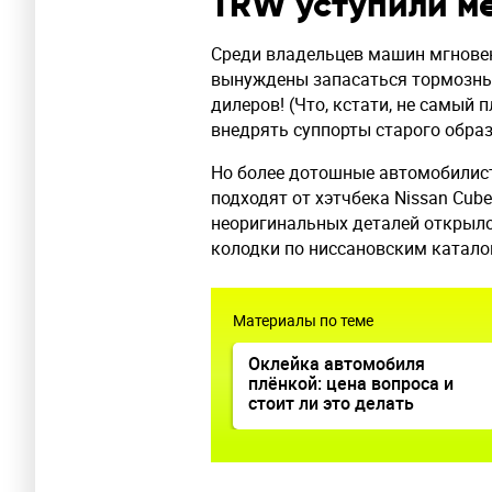
TRW уступили ме
Среди владельцев машин мгновен
вынуждены запасаться тормозны
дилеров! (Что, кстати, не самый 
внедрять суппорты старого образ
Но более дотошные автомобилист
подходят от хэтчбека Nissan Cub
неоригинальных деталей открыло
колодки по ниссановским катало
Материалы по теме
Оклейка автомобиля
плёнкой: цена вопроса и
стоит ли это делать