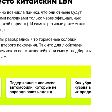
сто китайским LBN
но возникла паника, что они отныне будут
ми колодками только через официальных
плохой вариант). И самые ретивые даже стали
ца.
ы разобрались, что тормозные колодки
e второго поколения. Так что для любителей
сь «окно возможностей»: они смогут подбирать
гам.
Подержанные японские
Как убрать «рыжик
автомобили, которые не
кузова автомобиля
оправдывают надежд
их предотвратить