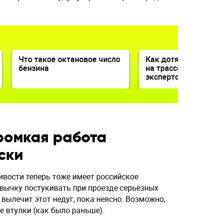
.
Что такое октановое число
Как дотянуть до за
бензина
на трассе: советы
экспертов
ромкая работа
ски
ивости теперь тоже имеет российское
ивычку постукивать при проезде серьёзных
 вылечит этот недуг, пока неясно. Возможно,
 втулки (как было раньше).