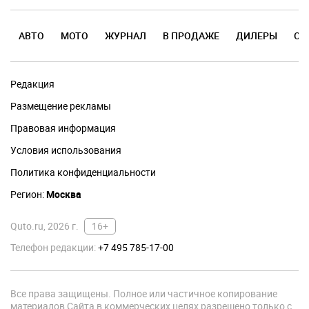
АВТО
МОТО
ЖУРНАЛ
В ПРОДАЖЕ
ДИЛЕРЫ
ОТ
Редакция
Размещение рекламы
Правовая информация
Условия использования
Политика конфиденциальности
Регион:
Москва
Quto.ru, 2026 г.
16+
Телефон редакции:
+7 495 785-17-00
Все права защищены. Полное или частичное копирование
материалов Сайта в коммерческих целях разрешено только с