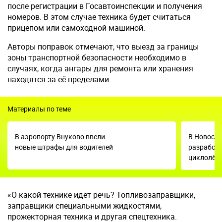
после регистрации в Госавтоинспекции и получения
номеров. В этом случае техника будет считаться
прицепом или самоходной машиной.
Авторы поправок отмечают, что выезд за границы
зоны транспортной безопасности необходимо в
случаях, когда ангары для ремонта или хранения
находятся за её пределами.
Материалы по теме
В аэропорту Внуково ввели
В Новоси
новые штрафы для водителей
разработк
циклолёт
«О какой технике идёт речь? Топливозаправщики,
заправщики специальными жидкостями,
прожекторная техника и другая спецтехника.