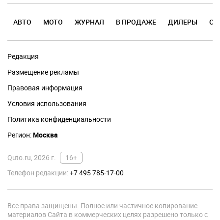
АВТО
МОТО
ЖУРНАЛ
В ПРОДАЖЕ
ДИЛЕРЫ
ОТ
Редакция
Размещение рекламы
Правовая информация
Условия использования
Политика конфиденциальности
Регион:
Москва
Quto.ru, 2026 г.
16+
Телефон редакции:
+7 495 785-17-00
Все права защищены. Полное или частичное копирование
материалов Сайта в коммерческих целях разрешено только с