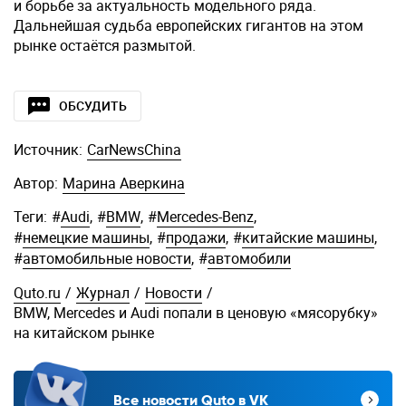
и борьбе за актуальность модельного ряда.
Дальнейшая судьба европейских гигантов на этом
рынке остаётся размытой.
ОБСУДИТЬ
Источник:
CarNewsChina
Автор:
Марина Аверкина
Теги:
#
Audi
,
#
BMW
,
#
Mercedes-Benz
,
#
немецкие машины
,
#
продажи
,
#
китайские машины
,
#
автомобильные новости
,
#
автомобили
Quto.ru
/
Журнал
/
Новости
/
BMW, Mercedes и Audi попали в ценовую «мясорубку»
на китайском рынке
Все новости Quto в VK