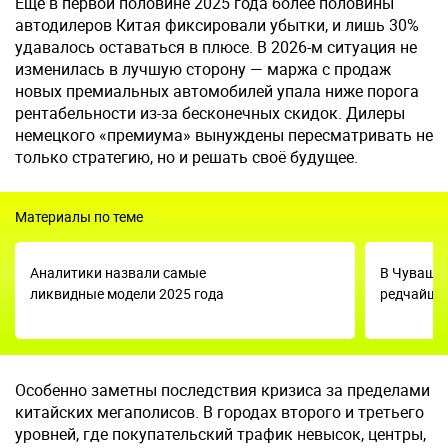
Ещё в первой половине 2025 года более половины
автодилеров Китая фиксировали убытки, и лишь 30%
удавалось оставаться в плюсе. В 2026-м ситуация не
изменилась в лучшую сторону — маржа с продаж
новых премиальных автомобилей упала ниже порога
рентабельности из-за бесконечных скидок. Дилеры
немецкого «премиума» вынуждены пересматривать не
только стратегию, но и решать своё будущее.
Материалы по теме
Аналитики назвали самые
В Чуваши
ликвидные модели 2025 года
редчайшу
Особенно заметны последствия кризиса за пределами
китайских мегаполисов. В городах второго и третьего
уровней, где покупательский трафик невысок, центры,