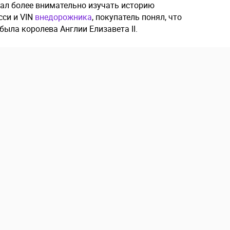
чал более внимательно изучать историю
сси и VIN
внедорожника
, покупатель понял, что
ыла королева Англии Елизавета II.