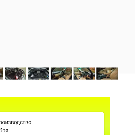
роизводство
ября