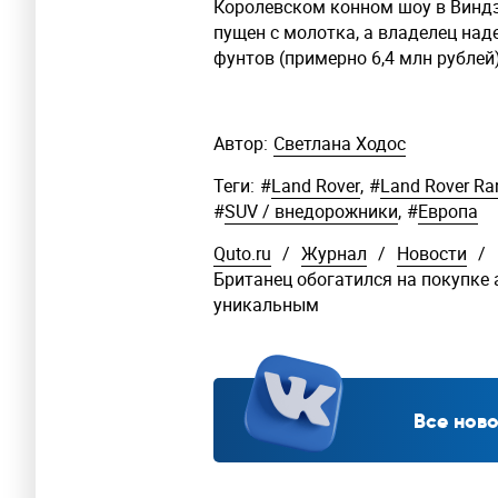
Королевском конном шоу в Виндз
пущен с молотка, а владелец наде
фунтов (примерно 6,4 млн рублей)
Автор:
Светлана Ходос
Теги:
#
Land Rover
,
#
Land Rover Ra
#
SUV / внедорожники
,
#
Европа
Quto.ru
/
Журнал
/
Новости
/
Британец обогатился на покупке 
уникальным
Все ново