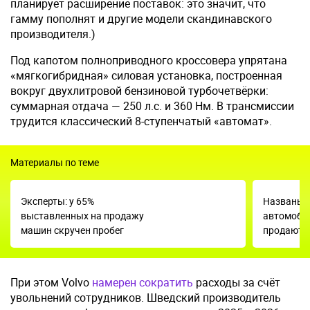
планирует расширение поставок: это значит, что
гамму пополнят и другие модели скандинавского
производителя.)
Под капотом полноприводного кроссовера упрятана
«мягкогибридная» силовая установка, построенная
вокруг двухлитровой бензиновой турбочетвёрки:
суммарная отдача — 250 л.с. и 360 Нм. В трансмиссии
трудится классический 8-ступенчатый «автомат».
Материалы по теме
Эксперты: у 65%
Названы 
выставленных на продажу
автомоби
машин скручен пробег
продаются
При этом Volvo
намерен сократить
расходы за счёт
увольнений сотрудников. Шведский производитель