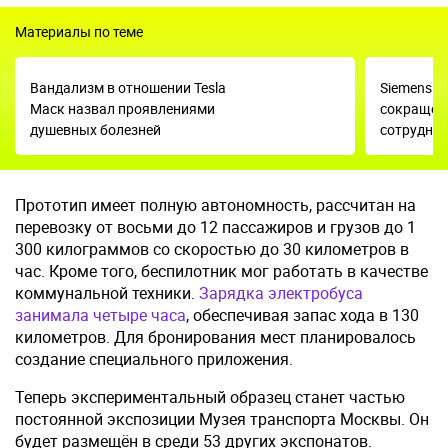
Материалы по теме
Вандализм в отношении Tesla
Siemens о
Маск назвал проявлениями
сокращени
душевных болезней
сотрудни
Прототип имеет полную автономность, рассчитан на
перевозку от восьми до 12 пассажиров и грузов до 1
300 килограммов со скоростью до 30 километров в
час. Кроме того, беспилотник мог работать в качестве
коммунальной техники.
Зарядка электробуса
занимала четыре часа
, обеспечивая запас хода в 130
километров. Для бронирования мест планировалось
создание специального приложения.
Теперь экспериментальный образец станет частью
постоянной экспозиции Музея транспорта Москвы. Он
будет размещён в среди 53 других экспонатов.