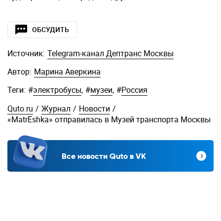
ОБСУДИТЬ
Источник:
Telegram-канал Дептранс Москвы
Автор:
Марина Аверкина
Теги:
#
электробусы
,
#
музеи
,
#
Россия
Quto.ru
/
Журнал
/
Новости
/
«MatrЁshka» отправилась в Музей транспорта Москвы
Все новости Quto в VK