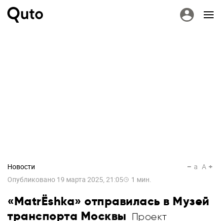
Новости
a
A
Опубликовано
19 марта 2025, 21:05
1
мин.
«MatrЁshka» отправилась в Музей
транспорта Москвы
Проект