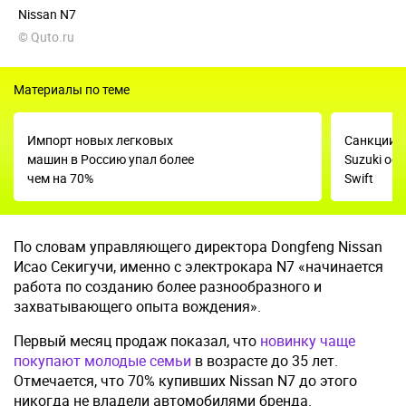
Nissan N7
© Quto.ru
Материалы по теме
Импорт новых легковых
Санкции К
машин в Россию упал более
Suzuki ос
чем на 70%
Swift
По словам управляющего директора Dongfeng Nissan
Исао Секигучи, именно с электрокара N7 «начинается
работа по созданию более разнообразного и
захватывающего опыта вождения».
Первый месяц продаж показал, что
новинку чаще
покупают молодые семьи
в возрасте до 35 лет.
Отмечается, что 70% купивших Nissan N7 до этого
никогда не владели автомобилями бренда.