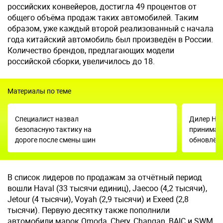
российских конвейеров, достигла 49 процентов от
общего объёма продаж таких автомобилей. Таким
образом, уже каждый второй реализованный с начала
года китайский автомобиль был произведён в России.
Количество брендов, предлагающих модели
российской сборки, увеличилось до 18.
Материалы по теме
Специалист назвал
Дилер Hon
безопасную тактику на
принимат
дороге после смены шин
обновлённ
В список лидеров по продажам за отчётный период
вошли Haval (33 тысячи единиц), Jaecoo (4,2 тысячи),
Jetour (4 тысячи), Voyah (2,9 тысячи) и Exeed (2,8
тысячи). Первую десятку также пополнили
автомобили марок Omoda, Chery, Changan, BAIC и SWM.