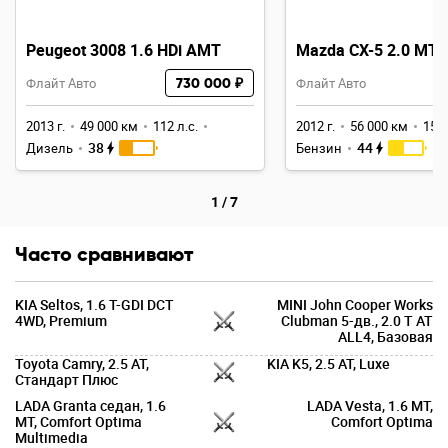
Peugeot 3008 1.6 HDi AMT
Mazda CX-5 2.0 MT
Флайт Авто
730 000 ₽
Флайт Авто
2013 г.
49 000 км
112 л.с.
2012 г.
56 000 км
150 
38
44
Дизель
Бензин
1
/
7
Часто сравнивают
KIA Seltos, 1.6 T-GDI DCT
MINI John Cooper Works
4WD, Premium
Clubman 5-дв., 2.0 T AT
ALL4, Базовая
Toyota Camry, 2.5 AT,
KIA K5, 2.5 AT, Luxe
Стандарт Плюс
LADA Granta седан, 1.6
LADA Vesta, 1.6 MT,
MT, Comfort Optima
Comfort Optima
Multimedia