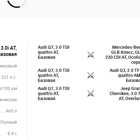
Audi Q7, 3.0 TDI
Mercedes-Be
3.0i AT,
quattro AT,
GLK-Класс, G
азовая
Базовая
220 CDI AT, Особ
сер
зиновый
Audi Q7, 3.0 TDI
Audi Q3, 2.0 TF
quattro AT,
quattro AM
231 л.с.
Базовая
Базов
л/100 км
Audi Q7, 3.0 TDI
Jeep Gra
quattro AT,
Cherokee, 3.0 
Базовая
AT, Overla
ическая
465 л
Полный
8.8 c