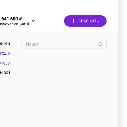
2 641 600 ₽
СРАВНИТЬ
ключая опции:
0
обега
/год
 год
зыва)