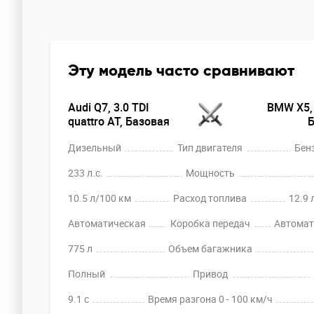
Эту модель часто сравнивают
Audi Q7, 3.0 TDI
BMW X5, 
quattro AT, Базовая
Б
Дизельный
Тип двигателя
Бен
233 л.с.
Мощность
10.5 л/100 км
Расход топлива
12.9 
Автоматическая
Коробка передач
Автомат
775 л
Объем багажника
Полный
Привод
9.1 c
Время разгона 0 - 100 км/ч