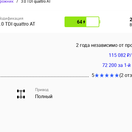
рожник
/
3.0 TDI quattro AT
одификация
64
.0 TDI quattro AT
В
2 года независимо от пр
115 082 ₽
72 200
за 1-й
5
(2 от
Привод
Полный