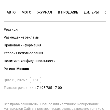
АВТО
МОТО
ЖУРНАЛ
В ПРОДАЖЕ
ДИЛЕРЫ
ОТ
Редакция
Размещение рекламы
Правовая информация
Условия использования
Политика конфиденциальности
Регион:
Москва
Quto.ru, 2026 г.
16+
Телефон редакции:
+7 495 785-17-00
Все права защищены. Полное или частичное копирование
материалов Сайта в коммерческих целях разрешено только с